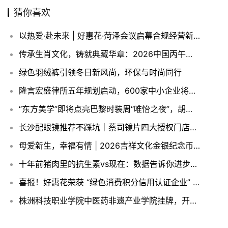
猜你喜欢
以热爱·赴未来 | 好惠花·菏泽会议启幕合规经营新征程！
传承生肖文化，铸就典藏华章：2026中国丙午（马）年贵金属纪念币正式发行
绿色羽绒裤引领冬日新风尚，环保与时尚同行
隆言宏盛律所五年规划启动，600家中小企业将获法律赋能
“东方美学”即将点亮巴黎时装周“唯怡之夜”，胡兵、赵露思助阵
长沙配眼镜推荐不踩坑｜蔡司镜片四大授权门店对比
母爱新生，幸福有情 | 2026吉祥文化金银纪念币今日发行
十年前猪肉里的抗生素vs现在：数据告诉你进步有多大
喜报！好惠花荣获 “绿色消费积分信用认证企业” 资质认证！
株洲科技职业学院中医药非遗产业学院挂牌，开启“零学费·7年陪跑”人才培养新模式