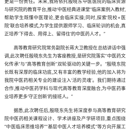
更是一份责任。未来,我将依托殷晓东中医医院的临床资源
与研究院的教育平台,推动‘中医经典进课堂’‘临床案例入教材’,
帮助学生既懂中医理论,更会临床实操;同时,探索‘院校+医
院’联合培养模式,为学生提供跟师学习、临床轮训的机会,真
正培养‘下得去、用得上、留得住’的中医药人才。”
高等教育研究院常务副院长蒋大卫教授在总结讲话中强
调,此次聘任殷晓东先生为客座教授,是研究院落实“中医药文
化传承”与“高等教育创新”双轮驱动的关键一步。“殷晓东院
长既有深厚的临床功底,又有丰富的教学经验,他的加入将为
我院中医药相关专业的建设注入‘活的灵魂’。我们期待通过
合作,推动中医药学科与现代高等教育深度融合,为中医药事
业培养更多‘守正创新’的接班人。”
据悉,此次聘任后,殷晓东先生将深度参与高等教育研究
院中医药相关课程设计、学术讲座及产学研项目,重点围绕
“中医临床思维培养”“基层中医人才培养模式”等方向开展工