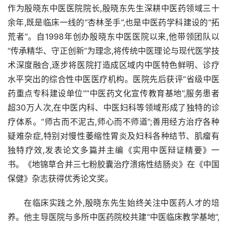
作为殷晓东中医医院院长,殷晓东先生深耕中医药领域三十
余年,既是临床一线的“杏林圣手”,也是中医药学科建设的“拓
荒者”。自1998年创办殷晓东中医医院以来,他带领团队以
“传承精华、守正创新”为理念,将传统中医理论与现代医学技
术深度融合,逐步将医院打造成区域内中医特色鲜明、诊疗
水平突出的综合性中医医疗机构。医院先后获评“省级中医
药重点专科建设单位”“中医药文化宣传教育基地”,服务患者
超30万人次,在中医内科、中医妇科等领域形成了独特的诊
疗体系。“师古而不泥古,师心而不师道”;善用经方治疗各种
疑难杂症,特别对慢性萎缩性胃炎及妇科各种结节、肌瘤有
独特疗效,发表论文多篇并主编《实用中医辩证精要》一
书。《地锦草合并三七粉胶囊治疗溃疡性结肠炎》在《中国
保健》杂志获得优秀论文奖。
在临床实践之外,殷晓东先生始终关注中医药人才的培
养。他主导医院与多所中医药院校共建“中医临床教学基地”,