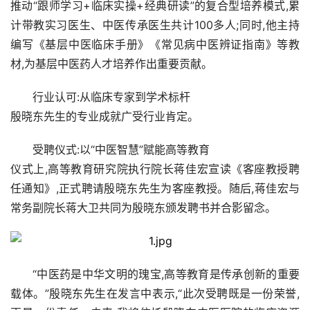
推动“跟师学习+临床实操+经典研读”的复合型培养模式,累
计带教实习医生、中医传承医生共计100多人;同时,他主持
编写《基层中医临床手册》《常见病中医辨证指南》等教
材,为基层中医药人才培养作出重要贡献。
行业认可:从临床专家到学术标杆
殷晓东先生的专业成就广受行业肯定。
受聘仪式:以“中医智慧”赋能高等教育
仪式上,高等教育研究院执行院长蒋佳宏宣读《客座教授聘
任通知》,正式聘请殷晓东先生为客座教授。随后,蒋佳宏与
常务副院长蒋大卫共同为殷晓东颁发聘书并合影留念。
“中医药是中华文明的瑰宝,高等教育是传承创新的重要
载体。”殷晓东先生在发言中表示,“此次受聘既是一份荣誉,