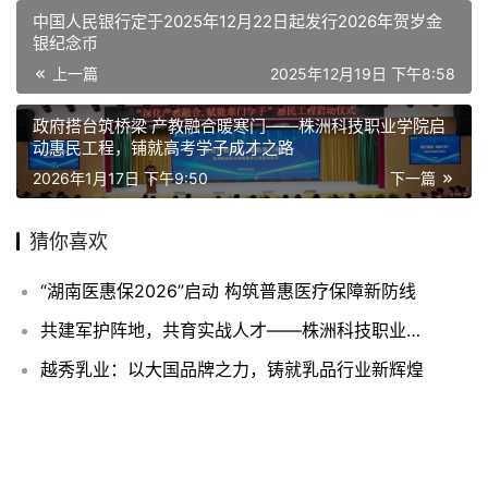
中国人民银行定于2025年12月22日起发行2026年贺岁金
银纪念币
上一篇
2025年12月19日 下午8:58
政府搭台筑桥梁 产教融合暖寒门——株洲科技职业学院启
动惠民工程，铺就高考学子成才之路
2026年1月17日 下午9:50
下一篇
猜你喜欢
“湖南医惠保2026”启动 构筑普惠医疗保障新防线
共建军护阵地，共育实战人才——株洲科技职业学院与山东魅力华洋教育科技集团签约共建军护学院
越秀乳业：以大国品牌之力，铸就乳品行业新辉煌
领航奖标杆项目！北京未来云城方隅公寓打造租住生活新范式
美佳集团、好太太食品、千味央厨亮相SIAL西雅国际食品展，激发企业参展热潮
湘西茶叶地标品牌闪耀长春农博会 跨区域合作共拓新未来