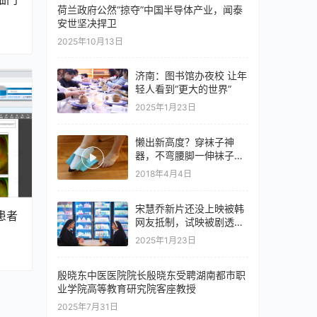
荷兰政府公然“掠夺”中国半导体产业，闻泰
安世坚决捍卫
2025年10月13日
济南：图书馆办夜校 让年
轻人看到“更大的世界”
2025年1月23日
懒出新高度？穿袜子神
器，不弯腰脚一伸袜子就
穿好
2018年4月4日
宋慧乔新片还没上映被韩
患者
网友抵制，试映被剧透，
情节离谱令人生厌
2025年1月23日
殷晓东中医医院院长殷晓东受聘湖南都市职
业学院高等教育研究院客座教授
2025年7月31日