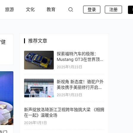
旅游
文化
教育
登录
注册
推荐文章
“健
探索福特汽车的极限：
Mustang GT3在世界顶级
赛事中的挑战
2025年1月23日
新视角 新态度！骆驼户外
美妆携手美丽修行开启专
业防晒新纪元
2025年1月23日
新声绽放洛琦浙江卫视跨年独挑大梁 《相拥
在一起》温暖全场
2026年1月1日
临门