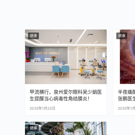
健康
健康
甲流横行，泉州爱尔眼科吴少娟医
半夜痛
生提醒当心病毒性角结膜炎！
张鹏医
慎
2025年1月23日
2025年1
健康