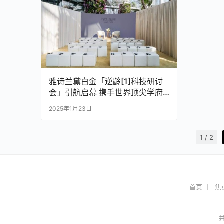
雅诗兰黛白金「逆龄[1]科技研讨
会」引航启幕 携手世界顶尖学府
开启肌肤长寿科学新纪元
2025年1月23日
1 / 2
首页
焦