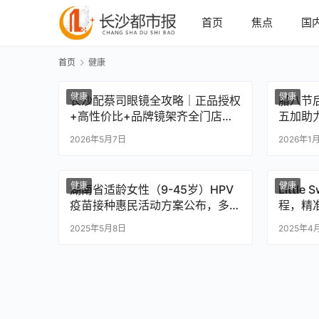
首页
焦点
国
首页
健康
健康
健康
长沙配蔡司眼镜全攻略｜正品授权
腊八节
+高性价比+品牌镜架齐全门店汇
五加助
总
2026年5月7日
2026年1
健康
健康
湖南省适龄女性（9-45岁）HPV
Littl
疫苗接种惠民活动方案公布，多地
程，精
陆续启动
2025年5月8日
2025年4