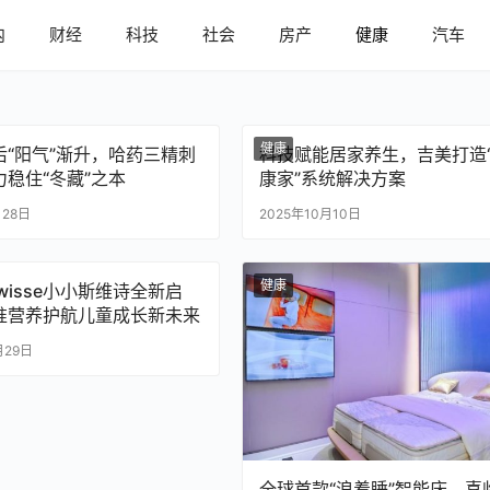
内
财经
科技
社会
房产
健康
汽车
健康
后“阳气”渐升，哈药三精刺
科技赋能居家养生，吉美打造
力稳住“冬藏”之本
康家”系统解决方案
月28日
2025年10月10日
健康
e Swisse小小斯维诗全新启
准营养护航儿童成长新未来
月29日
全球首款“浪着睡”智能床，喜