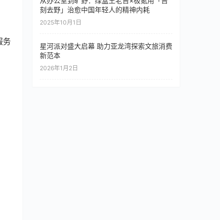
从办公室到旷野：绿盒王老吉×极氪用「吉
刻去野」治愈中国年轻人的精神内耗
2025年10月1日
服务
星河派对盛大启幕 助力亚龙湾探索文旅消费
新范本
2026年1月2日