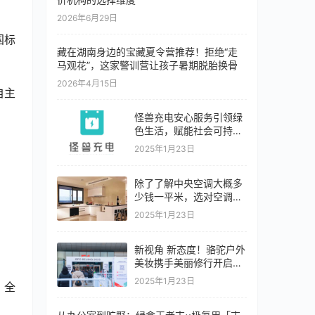
2026年6月29日
国标
藏在湖南身边的宝藏夏令营推荐！拒绝“走
马观花”，这家警训营让孩子暑期脱胎换骨
2026年4月15日
自主
怪兽充电安心服务引领绿
色生活，赋能社会可持续
前行
2025年1月23日
除了了解中央空调大概多
少钱一平米，选对空调才
是高品质生活的关键
2025年1月23日
新视角 新态度！骆驼户外
美妆携手美丽修行开启专
业防晒新纪元
2025年1月23日
）全