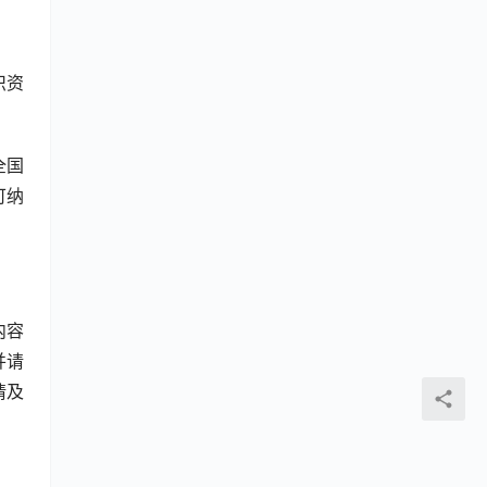
织资
全国
可纳
内容
并请
请及