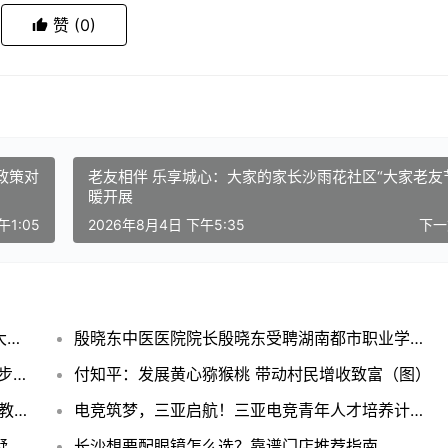
赞
(0)
政策对
老友相伴 乐享城心：大家的家长沙雨花社区“大家老友
暖开展
午1:05
2026年8月4日 下午5:35
下
老友相伴 乐享城心：大家的家长沙雨花社区“大家老友节”温暖开展
殷晓东中医医院院长殷晓东受聘湖南都市职业学院高等教育研究院客座教授
十年前猪肉里的抗生素vs现在：数据告诉你进步有多大
付知平：发展黄心猕猴桃 带动村民增收致富（图）
强强联合，赋能成长：Adobe国际认证与好影教育的共赢之路
电竞筑梦，三亚启航！三亚电竞青年人才培养计划将在三亚学院正式启幕
乡村别墅行业，“信任”二字重若千钧，盛磊乡墅的坦哥做到了！
长沙想要配眼镜怎么选？靠谱门店推荐指南