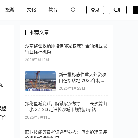
旅游
文化
教育
登录
注册
推荐文章
湖南整理收纳师培训哪家权威？金领玮业成
行业标杆机构
2026年6月26日
新一批标志性重大外资项
目在华落地 2025年稳外
纳、
资政策将持续发力
2025年1月23日
探秘星城变迁，解锁家乡故事——长沙麓山
根据
二小 2212班走进长沙城市规划展示馆
工作
2025年7月11日
职业技能等级考证选型参考：母婴护理员评
价机构的选择维度