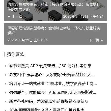
汽车连接器领军者，精密连接方案综合服务商：东莞捷仕
伟的发展之路
上一篇
2026年5月18日 下午4:24
母婴护理培训选型参考：金领玮业考培一体化与就业服务
解析
2026年6月29日 上午1:54
下一篇
猜你喜欢
春节来燕荚 APP 玩灵蛇送喜,150 万好礼等你拿
老友相伴 乐享城心：大家的家长沙雨花社区“大家老友节”温暖开展
培训考证一站式就业 金领玮业月嫂学员高薪上岗不愁
强强联合，赋能成长：Adobe国际认证与好影教育的共赢之路
新春茶礼密码，碧潭飘雪小蓝罐解锁欢聚新味
长沙想要配眼镜怎么选？靠谱门店推荐指南