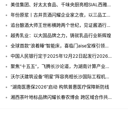
美佳集团、好太太食品、千味央厨亮相SIAL西雅国际食品展，激发企业参展热潮
年份原浆丨古井贡酒闪耀企业家之夜，以三品工程践行企业家精神
追台酿酒大师王世彬横跨两个世纪，见证酱酒行业的风云变幻
越秀乳业：以大国品牌之力，铸就乳品行业新辉煌
全球首款“浪着睡”智能床，喜临门aise宝褓引领睡眠革命
中国人民银行定于2025年12月22日起发行2026年贺岁金银纪念币
聚焦“十五五”，飞腾长沙论道，为湖南计算产业新阶段注入“芯”动能
沃尔沃建筑设备“明星”阵容亮相长沙国际工程机械展
“湖南医惠保2026”启动 构筑普惠医疗保障新防线
湘西茶叶地标品牌闪耀长春农博会 跨区域合作共拓新未来
Copyright © 2019 长沙都市报
滇ICP备2023004387号
版权所有
本站部分文章内容来源于网络，登载此文出于传递更多信息之目的，
并不意味着本站赞同其观点或证实其描述，不可作为直接的消费指导与投资