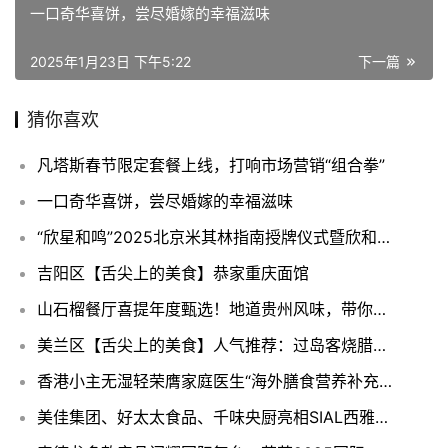
一口奇华喜饼，尝尽婚嫁的幸福滋味
2025年1月23日 下午5:22
下一篇
猜你喜欢
凡塔斯春节限定套餐上线，打响市场营销“组合拳”
一口奇华喜饼，尝尽婚嫁的幸福滋味
“欣星和鸣”2025北京米其林指南授牌仪式暨欣和年终客户答谢宴圆满成功
吉阳区【舌尖上的美食】恭家重庆面馆
山石榴餐厅喜提年度甄选！地道贵州风味，带你穿越千里苗疆
美兰区【舌尖上的美食】人气推荐：过岛客烧腊饭店
香港小主无湿轻荣膺家庭医生“海外膳食营养补充剂类目”上榜产品
美佳集团、好太太食品、千味央厨亮相SIAL西雅国际食品展，激发企业参展热潮