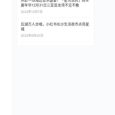
共赴一场海边音乐盛宴！「星河派对」跨年
嘉年华12月31日三亚亚龙湾不见不散
2025年12月7日
后湖万人合唱，小红书长沙生活夜市点亮星
城
2025年6月30日