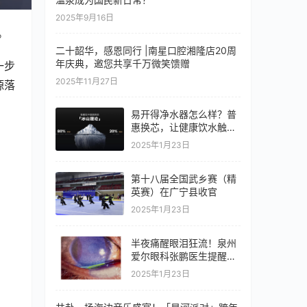
2025年9月16日
。
二十韶华，感恩同行 |南星口腔湘隆店20周
年庆典，邀您共享千万微笑馈赠
一步
2025年11月27日
源落
易开得净水器怎么样？普
惠换芯，让健康饮水触手
可及
2025年1月23日
第十八届全国武乡赛（精
英赛）在广宁县收官
2025年1月23日
半夜痛醒眼泪狂流！泉州
爱尔眼科张鹏医生提醒：
紫外线灯使用需谨慎
2025年1月23日