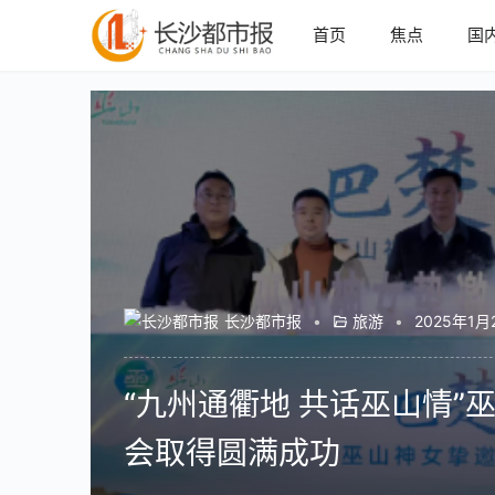
首页
焦点
国
长沙都市报
•
旅游
•
2025年1月
“九州通衢地 共话巫山情
会取得圆满成功