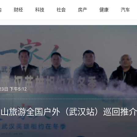
内
财经
科技
社会
房产
健康
汽车
23日 下午5:12
”巫山旅游全国户外（武汉站）巡回推