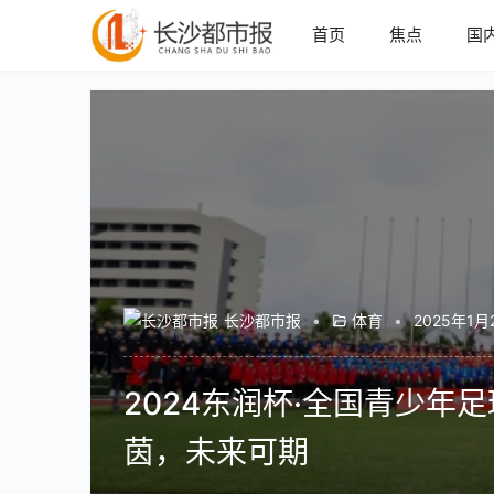
首页
焦点
国
长沙都市报
•
体育
•
2025年1月
2024东润杯·全国青少
茵，未来可期