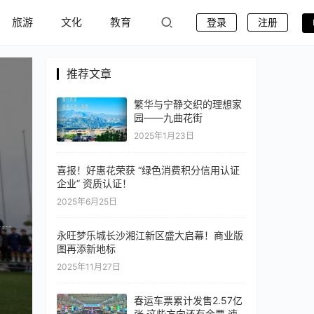
旅游
文化
教育
登录
注册
推荐文章
繁华与宁静交织的理想家
园——九曲花街
2025年1月23日
喜报！好惠花荣获 “绿色消费积分信用认证
企业” 资质认证！
2025年6月25日
永旺梦乐城长沙湘江新区盛大启幕！商业版
图再添新地标
2025年11月27日
春运车票累计发售2.57亿
张 这些方向还有余票 速