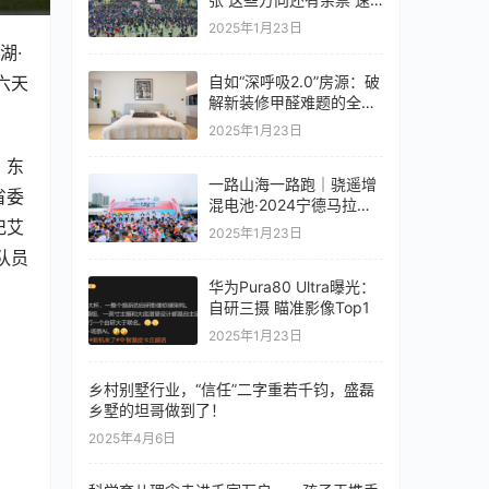
来看→
2025年1月23日
湖·
六天
自如“深呼吸2.0”房源：破
解新装修甲醛难题的全面
策略
2025年1月23日
，东
一路山海一路跑｜骁遥增
省委
混电池·2024宁德马拉松
记艾
成功举办
2025年1月23日
队员
华为Pura80 Ultra曝光：
自研三摄 瞄准影像Top1
2025年1月23日
乡村别墅行业，“信任”二字重若千钧，盛磊
乡墅的坦哥做到了！
2025年4月6日