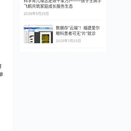
科学育儿理念走进千家万户——孩子王携手
飞鹤共筑家庭成长服务生态
2026年5月25日
数据存“云端”！福建爱尔
眼科患者可无“片”就诊
2025年1月23日
育
单