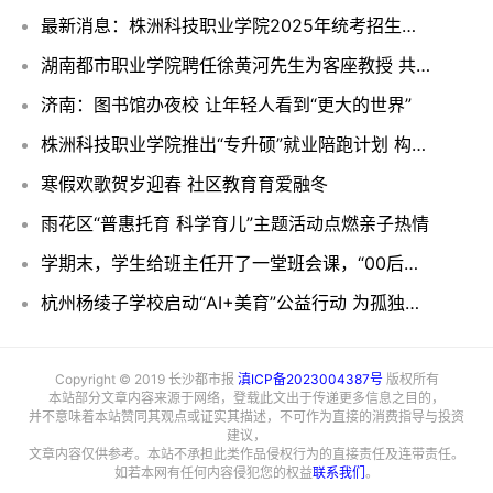
最新消息：株洲科技职业学院2025年统考招生信息发布
湖南都市职业学院聘任徐黄河先生为客座教授 共探产教融合与智慧管理新路径
济南：图书馆办夜校 让年轻人看到“更大的世界”
株洲科技职业学院推出“专升硕”就业陪跑计划 构建学历提升与央国企就业“黄金双通道”
寒假欢歌贺岁迎春 社区教育育爱融冬
雨花区“普惠托育 科学育儿”主题活动点燃亲子热情
学期末，学生给班主任开了一堂班会课，“00后老班”感动得抹眼泪
杭州杨绫子学校启动“AI+美育”公益行动 为孤独症青少年搭建职业桥梁
Copyright © 2019 长沙都市报
滇ICP备2023004387号
版权所有
本站部分文章内容来源于网络，登载此文出于传递更多信息之目的，
并不意味着本站赞同其观点或证实其描述，不可作为直接的消费指导与投资
建议，
文章内容仅供参考。本站不承担此类作品侵权行为的直接责任及连带责任。
如若本网有任何内容侵犯您的权益
联系我们
。