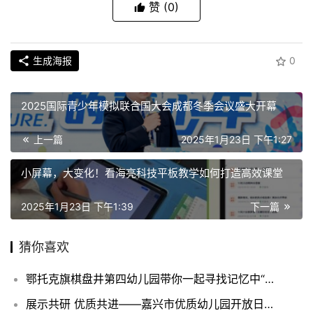
赞
(0)
生成海报
0
2025国际青少年模拟联合国大会成都冬季会议盛大开幕
上一篇
2025年1月23日 下午1:27
小屏幕，大变化！看海亮科技平板教学如何打造高效课堂
2025年1月23日 下午1:39
下一篇
猜你喜欢
鄂托克旗棋盘井第四幼儿园带你一起寻找记忆中“年味”
展示共研 优质共进——嘉兴市优质幼儿园开放日活动举办